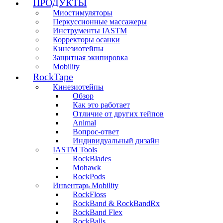
ПРОДУКТЫ
Миостимуляторы
Перкуссионные массажеры
Инструменты IASTM
Корректоры осанки
Кинезиотейпы
Защитная экипировка
Mobility
RockTape
Кинезиотейпы
Обзор
Как это работает
Отличие от других тейпов
Animal
Вопрос-ответ
Индивидуальный дизайн
IASTM Tools
RockBlades
Mohawk
RockPods
Инвентарь Mobility
RockFloss
RockBand & RockBandRx
RockBand Flex
RockBalls