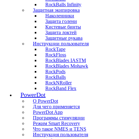
RockBalls Infinity
Защитная экипировка
Наколенники
Защита голени
Кистевые бинты
Защита локтей
Защитные рукава
Инструкции пользователя
RockTape
RockFloss
RockBlades IASTM
RockBlades Mohawk
RockPods
RockBalls
RockNRoller
RockBand Flex
PowerDot
О PowerDot
Для чего применяется
PowerDot App
Программы стимуляции
Рeжим Smart Recovery
Что такое NMES и TENS
Инструкция пользователя