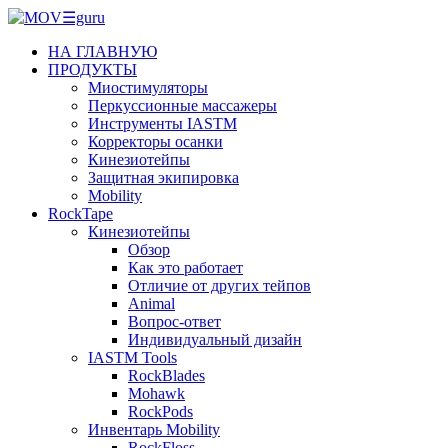
НА ГЛАВНУЮ
ПРОДУКТЫ
Миостимуляторы
Перкуссионные массажеры
Инструменты IASTM
Корректоры осанки
Кинезиотейпы
Защитная экипировка
Mobility
RockTape
Кинезиотейпы
Обзор
Как это работает
Отличие от других тейпов
Animal
Вопрос-ответ
Индивидуальный дизайн
IASTM Tools
RockBlades
Mohawk
RockPods
Инвентарь Mobility
RockFloss