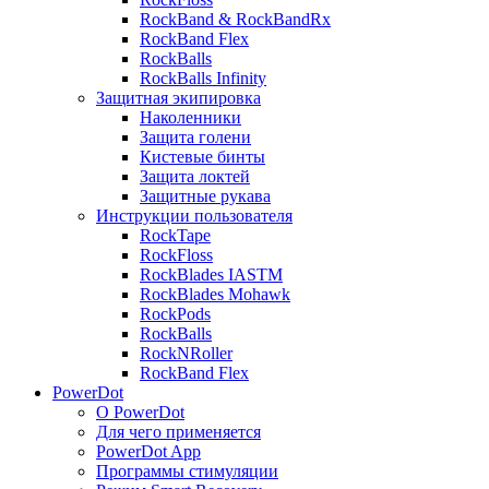
RockBand & RockBandRx
RockBand Flex
RockBalls
RockBalls Infinity
Защитная экипировка
Наколенники
Защита голени
Кистевые бинты
Защита локтей
Защитные рукава
Инструкции пользователя
RockTape
RockFloss
RockBlades IASTM
RockBlades Mohawk
RockPods
RockBalls
RockNRoller
RockBand Flex
PowerDot
О PowerDot
Для чего применяется
PowerDot App
Программы стимуляции