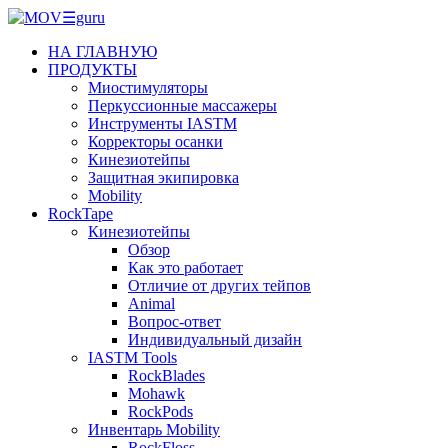
НА ГЛАВНУЮ
ПРОДУКТЫ
Миостимуляторы
Перкуссионные массажеры
Инструменты IASTM
Корректоры осанки
Кинезиотейпы
Защитная экипировка
Mobility
RockTape
Кинезиотейпы
Обзор
Как это работает
Отличие от других тейпов
Animal
Вопрос-ответ
Индивидуальный дизайн
IASTM Tools
RockBlades
Mohawk
RockPods
Инвентарь Mobility
RockFloss