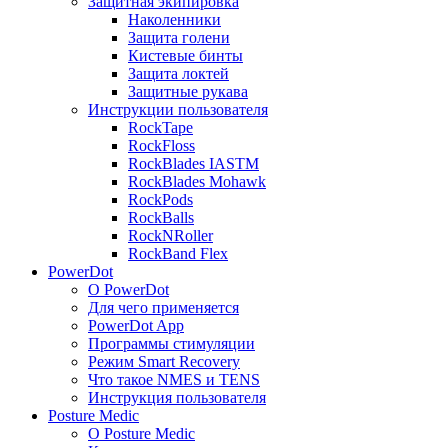
Защитная экипировка
Наколенники
Защита голени
Кистевые бинты
Защита локтей
Защитные рукава
Инструкции пользователя
RockTape
RockFloss
RockBlades IASTM
RockBlades Mohawk
RockPods
RockBalls
RockNRoller
RockBand Flex
PowerDot
О PowerDot
Для чего применяется
PowerDot App
Программы стимуляции
Рeжим Smart Recovery
Что такое NMES и TENS
Инструкция пользователя
Posture Medic
О Posture Medic