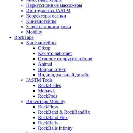
Перкуссионные массажеры
Инструменты IASTM
Корректоры осанки
Кинезиотейпы
Защитная экипировка
Mobility
RockTape
Кинезиотейпы
Обзор
Как это работает
Отличие от других тейпов
Animal
Вопрос-ответ
Индивидуальный дизайн
IASTM Tools
RockBlades
Mohawk
RockPods
Инвентарь Mobility
RockFloss
RockBand & RockBandRx
RockBand Flex
RockBalls
RockBalls Infinity