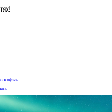
тях!
ет в офисе.
ать.