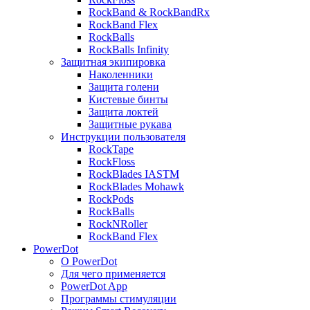
RockBand & RockBandRx
RockBand Flex
RockBalls
RockBalls Infinity
Защитная экипировка
Наколенники
Защита голени
Кистевые бинты
Защита локтей
Защитные рукава
Инструкции пользователя
RockTape
RockFloss
RockBlades IASTM
RockBlades Mohawk
RockPods
RockBalls
RockNRoller
RockBand Flex
PowerDot
О PowerDot
Для чего применяется
PowerDot App
Программы стимуляции