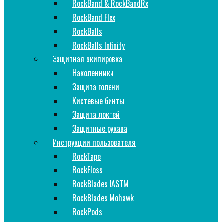
RockBand & RockBandRx
RockBand Flex
RockBalls
RockBalls Infinity
Защитная экипировка
Наколенники
Защита голени
Кистевые бинты
Защита локтей
Защитные рукава
Инструкции пользователя
RockTape
RockFloss
RockBlades IASTM
RockBlades Mohawk
RockPods