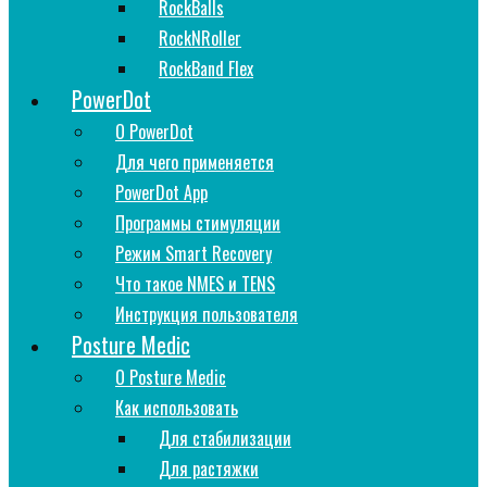
RockBalls
RockNRoller
RockBand Flex
PowerDot
О PowerDot
Для чего применяется
PowerDot App
Программы стимуляции
Рeжим Smart Recovery
Что такое NMES и TENS
Инструкция пользователя
Posture Medic
О Posture Medic
Как использовать
Для стабилизации
Для растяжки