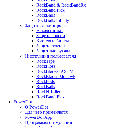
RockBand & RockBandRx
RockBand Flex
RockBalls
RockBalls Infinity
Защитная экипировка
Наколенники
Защита голени
Кистевые бинты
Защита локтей
Защитные рукава
Инструкции пользователя
RockTape
RockFloss
RockBlades IASTM
RockBlades Mohawk
RockPods
RockBalls
RockNRoller
RockBand Flex
PowerDot
О PowerDot
Для чего применяется
PowerDot App
Программы стимуляции