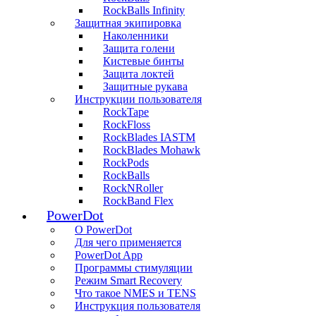
RockBalls Infinity
Защитная экипировка
Наколенники
Защита голени
Кистевые бинты
Защита локтей
Защитные рукава
Инструкции пользователя
RockTape
RockFloss
RockBlades IASTM
RockBlades Mohawk
RockPods
RockBalls
RockNRoller
RockBand Flex
PowerDot
О PowerDot
Для чего применяется
PowerDot App
Программы стимуляции
Рeжим Smart Recovery
Что такое NMES и TENS
Инструкция пользователя