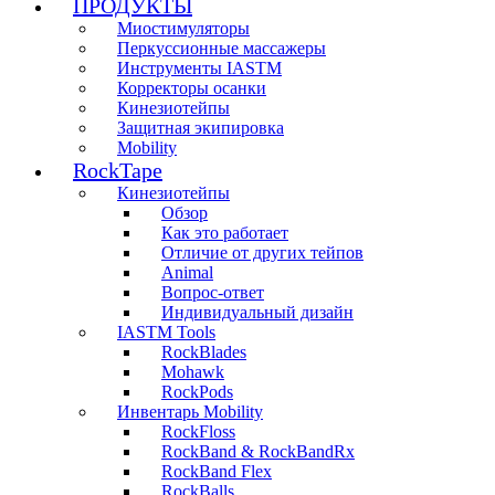
ПРОДУКТЫ
Миостимуляторы
Перкуссионные массажеры
Инструменты IASTM
Корректоры осанки
Кинезиотейпы
Защитная экипировка
Mobility
RockTape
Кинезиотейпы
Обзор
Как это работает
Отличие от других тейпов
Animal
Вопрос-ответ
Индивидуальный дизайн
IASTM Tools
RockBlades
Mohawk
RockPods
Инвентарь Mobility
RockFloss
RockBand & RockBandRx
RockBand Flex
RockBalls