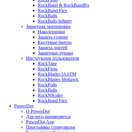
RockBand & RockBandRx
RockBand Flex
RockBalls
RockBalls Infinity
Защитная экипировка
Наколенники
Защита голени
Кистевые бинты
Защита локтей
Защитные рукава
Инструкции пользователя
RockTape
RockFloss
RockBlades IASTM
RockBlades Mohawk
RockPods
RockBalls
RockNRoller
RockBand Flex
PowerDot
О PowerDot
Для чего применяется
PowerDot App
Программы стимуляции