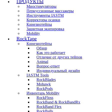
ПРОДУКТЫ
Миостимуляторы
Перкуссионные массажеры
Инструменты IASTM
Корректоры осанки
Кинезиотейпы
Защитная экипировка
Mobility
RockTape
Кинезиотейпы
Обзор
Как это работает
Отличие от других тейпов
Animal
Вопрос-ответ
Индивидуальный дизайн
IASTM Tools
RockBlades
Mohawk
RockPods
Инвентарь Mobility
RockFloss
RockBand & RockBandRx
RockBand Flex
RockBalls