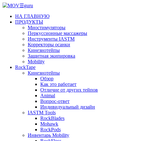
НА ГЛАВНУЮ
ПРОДУКТЫ
Миостимуляторы
Перкуссионные массажеры
Инструменты IASTM
Корректоры осанки
Кинезиотейпы
Защитная экипировка
Mobility
RockTape
Кинезиотейпы
Обзор
Как это работает
Отличие от других тейпов
Animal
Вопрос-ответ
Индивидуальный дизайн
IASTM Tools
RockBlades
Mohawk
RockPods
Инвентарь Mobility
RockFloss