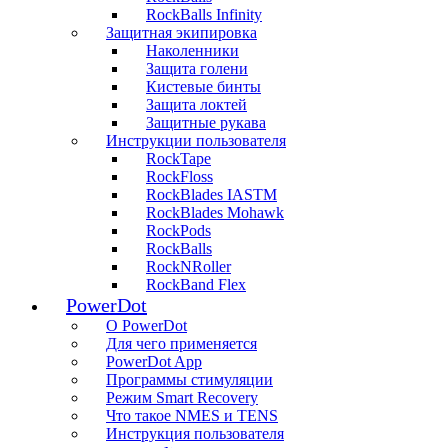
RockBalls Infinity
Защитная экипировка
Наколенники
Защита голени
Кистевые бинты
Защита локтей
Защитные рукава
Инструкции пользователя
RockTape
RockFloss
RockBlades IASTM
RockBlades Mohawk
RockPods
RockBalls
RockNRoller
RockBand Flex
PowerDot
О PowerDot
Для чего применяется
PowerDot App
Программы стимуляции
Рeжим Smart Recovery
Что такое NMES и TENS
Инструкция пользователя